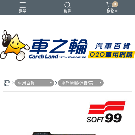
0
選單
搜尋
購物車
車用百貨
車外清潔/保養/美
容/ 用品