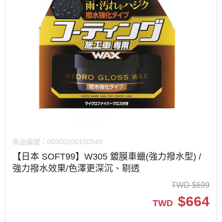
商品編號：
00300200100949
【日本 SOFT99】W305 鍍膜車蠟(強力撥水型) /
強力撥水效果/色澤更深沉、剔透
TWD
$
699
$
664
TWD