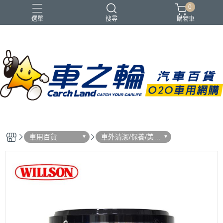
0
選單
搜尋
購物車
車用百貨
車外清潔/保養/美
容/ 用品