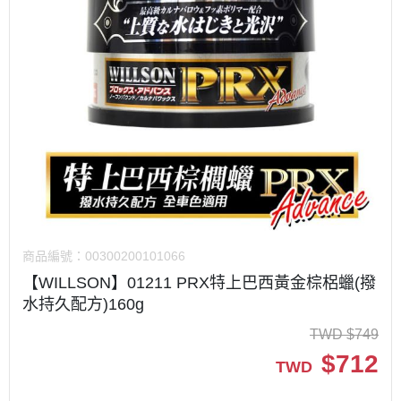
商品編號：
00300200101066
【WILLSON】01211 PRX特上巴西黃金棕梠蠟(撥
水持久配方)160g
TWD
$
749
$
712
TWD