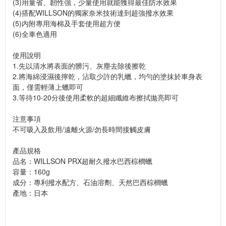
(3)用量省、韌性強，少量使用就能獲得最佳防水效果
(4)搭配WILLSON的獨家奈米技術達到超強撥水效果
(5)内附專用海棉及手套使用超方便
(6)全車色適用
使用說明
1.先以清水將表面的髒污、灰塵去除後擦乾
2.將海綿浸濕後擰乾，沾取少許的乳蠟，均勻的塗抹於車身表
面，僅需輕薄上蠟即可
3.等待10-20分後使用柔軟的超細纖維布擦拭拋亮即可
注意事項
不可吸入及飲用/遠離火源/勿長時間接觸皮膚
產品規格
品名：WILLSON PRX超耐久撥水巴西棕櫚蠟
容量：160g
成分：專利撥水配方、石油溶劑、天然巴西棕櫚蠟
產地：日本