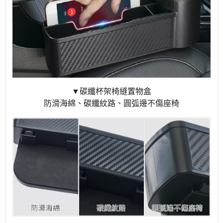
▼碳纖杯架椅縫置物盒
防滑海綿、碳纖紋路、圓弧邊不傷座椅