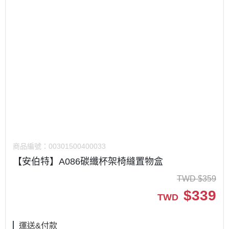
商品編號：
00301500400033
【安伯特】A086碳纖杯架椅縫置物盒
TWD
$
359
$
339
TWD
運送&付款