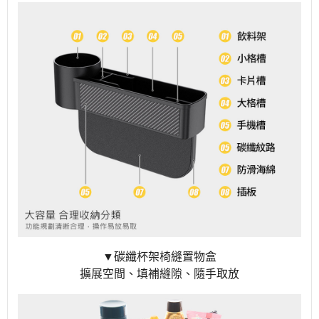
▼碳纖杯架椅縫置物盒
擴展空間、填補縫隙、隨手取放