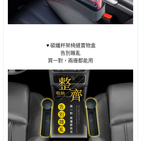
▼碳纖杯架椅縫置物盒
告別雜亂
買一對，兩邊都能用