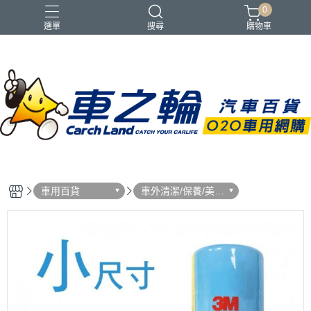
0
選單
搜尋
購物車
車用百貨
車外清潔/保養/美
容/ 用品