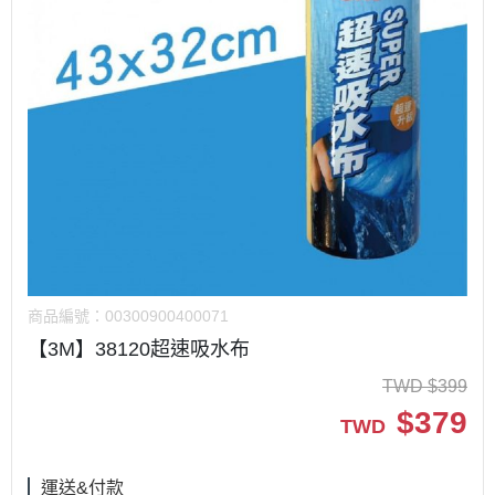
商品編號：
00300900400071
【3M】38120超速吸水布
TWD
$
399
$
379
TWD
運送&付款