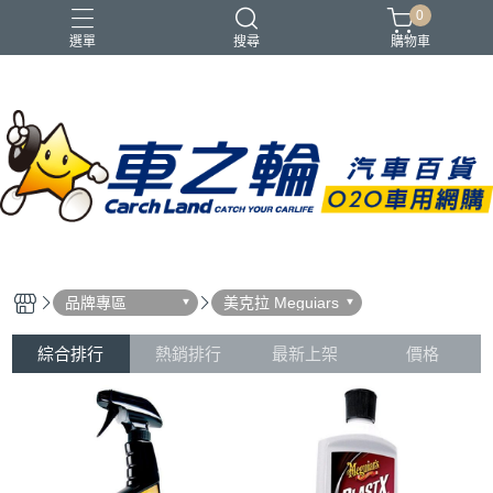
0
選單
搜尋
購物車
品牌專區
美克拉 Meguiars
綜合排行
熱銷排行
最新上架
價格