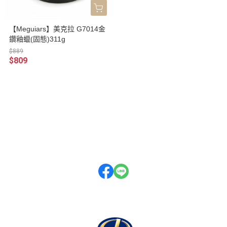
【Meguiars】美克拉 G7014金
鑽釉蠟(固態)311g
$889
$809
關於
全部商品
付款方式說明
隱私權條款