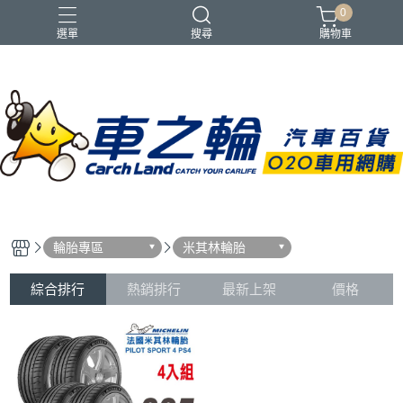
0
選單
搜尋
購物車
輪胎專區
米其林輪胎
綜合排行
熱銷排行
最新上架
價格