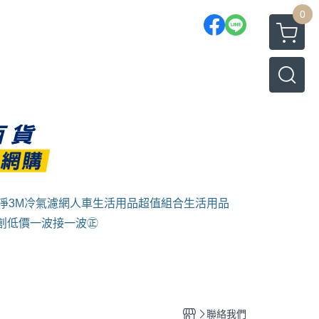
0
淨
3M冷氣濾網
人車生活用品
超值組合
生活用品
創低價一波接一波㊣
聯絡我們