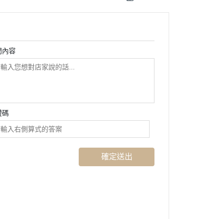
問內容
證碼
確定送出