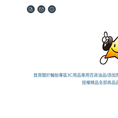
首頁
關於
輪胎專區
3C用品
車用百貨
油品/添加
授權精品
全部商品