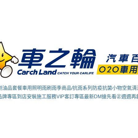
劑
油品套餐
車用照明
雨刷
雨季商品/抗雨系列
防疫抗菌小物
空氣清
品牌專區
到店安裝施工服務
VIP客訂專區
最新DM搶先看㊣週週再