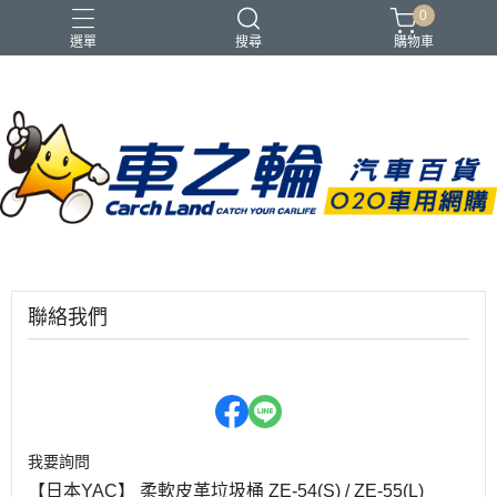
0
選單
搜尋
購物車
聯絡我們
我要詢問
【日本YAC】 柔軟皮革垃圾桶 ZE-54(S) / ZE-55(L)