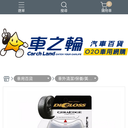
0
選單
搜尋
購物車
車用百貨
車外清潔/保養/美
容/ 用品