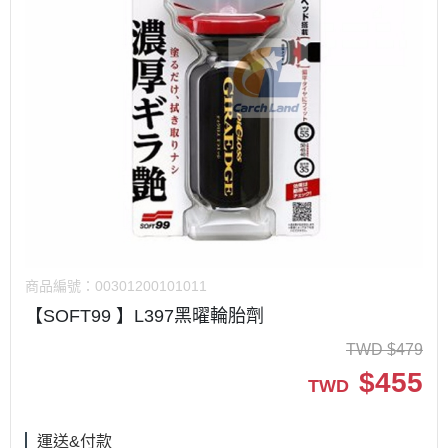
商品編號：
00301200101011
【SOFT99 】L397黑曜輪胎劑
TWD
$
479
$
455
TWD
運送&付款