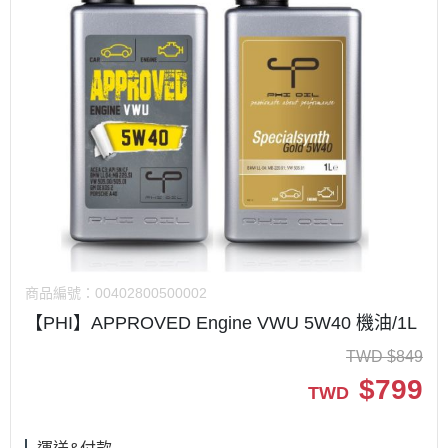
商品編號：
00402800500002
【PHI】APPROVED Engine VWU 5W40 機油/1L
TWD
$
849
$
799
TWD