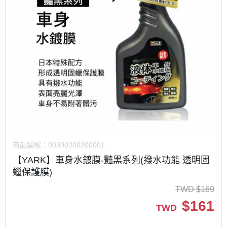
商品編號：
00300200200001
【YARK】車身水鍍膜-豔黑系列(撥水功能 透明固
蠟保護膜)
TWD
$
169
$
161
TWD