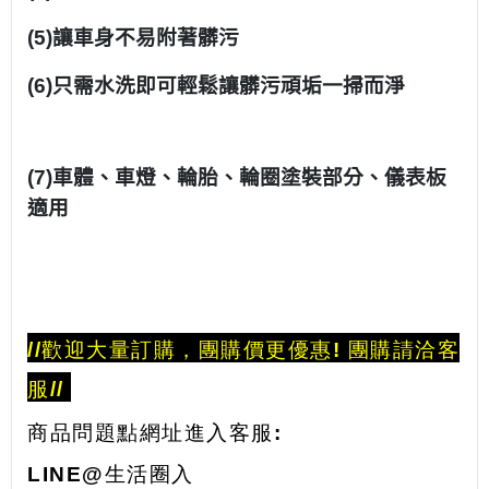
(5)讓車身不易附著髒污
(6)只需水洗即可輕鬆讓髒污頑垢一掃而淨
(7)車體、車燈、輪胎、輪圈塗裝部分、儀表板
適用
//歡迎大量訂購，團購價更優惠! 團購請洽客
服//
商品問題點網址進入客服:
LINE@生活圈入