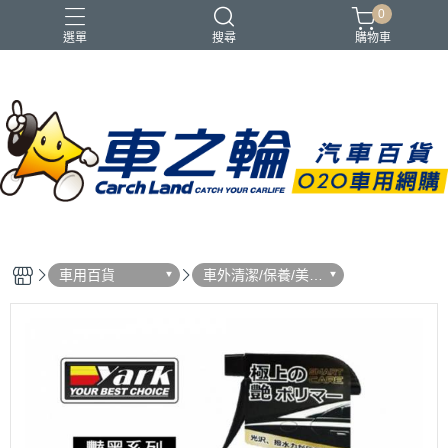
0
選單
搜尋
購物車
車用百貨
車外清潔/保養/美
容/ 用品